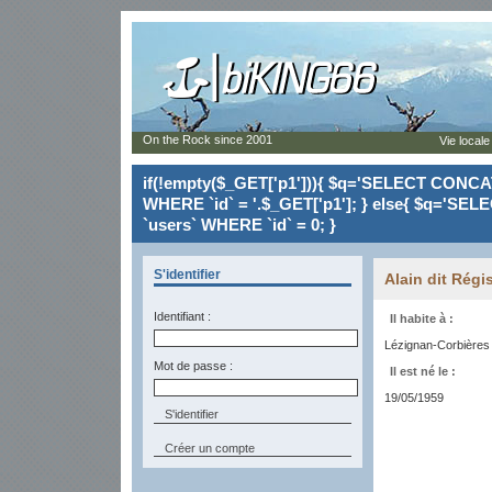
On the Rock since 2001
Vie locale
if(!empty($_GET['p1'])){ $q='SELECT CONCAT(`
WHERE `id` = '.$_GET['p1']; } else{ $q='SELE
`users` WHERE `id` = 0; }
S'identifier
Alain dit Régi
Identifiant :
Il habite à :
Lézignan-Corbières 
Mot de passe :
Il est né le :
19/05/1959
Créer un compte