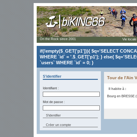
On the Rock since 2001
Vie locale
if(!empty($_GET['p1'])){ $q='SELECT CONCAT(`
WHERE `id` = '.$_GET['p1']; } else{ $q='SELE
`users` WHERE `id` = 0; }
S'identifier
Tour de l'Ain 
Identifiant :
Il habite à :
Bourg en BRESSE (
Mot de passe :
Créer un compte