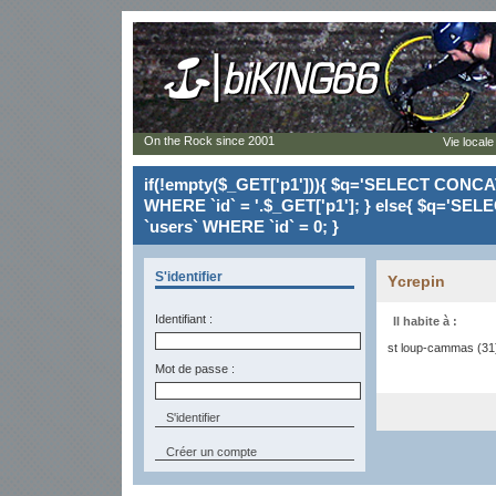
On the Rock since 2001
Vie locale
if(!empty($_GET['p1'])){ $q='SELECT CONCAT(`
WHERE `id` = '.$_GET['p1']; } else{ $q='SELE
`users` WHERE `id` = 0; }
S'identifier
Ycrepin
Identifiant :
Il habite à :
st loup-cammas (31
Mot de passe :
Créer un compte