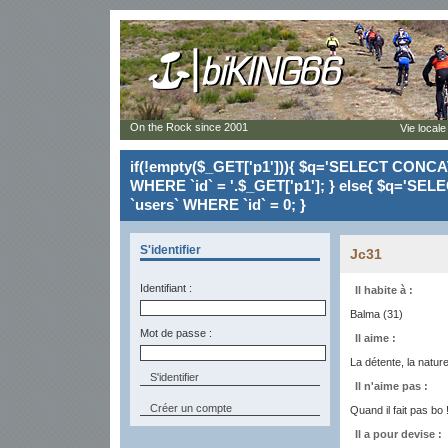
On the Rock since 2001
Vie locale
if(!empty($_GET['p1'])){ $q='SELECT CONCAT(`
WHERE `id` = '.$_GET['p1']; } else{ $q='SELE
`users` WHERE `id` = 0; }
S'identifier
Jc31
Identifiant :
Il habite à :
Balma (31)
Mot de passe :
Il aime :
La détente, la natu
Il n'aime pas :
Créer un compte
Quand il fait pas bo 
Il a pour devise :