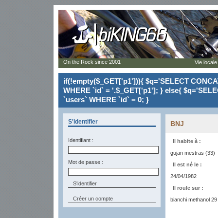
On the Rock since 2001
Vie locale
if(!empty($_GET['p1'])){ $q='SELECT CONCAT(`
WHERE `id` = '.$_GET['p1']; } else{ $q='SELE
`users` WHERE `id` = 0; }
S'identifier
BNJ
Identifiant :
Il habite à :
gujan mestras (33)
Mot de passe :
Il est né le :
24/04/1982
Il roule sur :
Créer un compte
bianchi methanol 29 