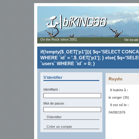
On the Rock since 2001
Vie locale
if(!empty($_GET['p1'])){ $q='SELECT CONCAT(`
WHERE `id` = '.$_GET['p1']; } else{ $q='SELE
`users` WHERE `id` = 0; }
S'identifier
Ruydo
Identifiant :
Il habite à :
le verger (35)
Mot de passe :
Il est né le :
04/08/1976
Créer un compte