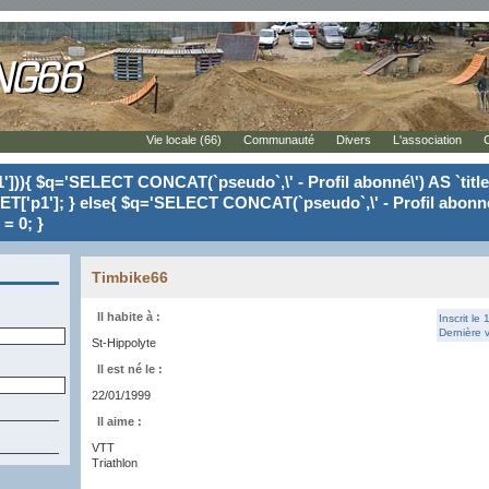
Vie locale (66)
Communauté
Divers
L'association
'])){ $q='SELECT CONCAT(`pseudo`,\' - Profil abonné\') AS `tit
ET['p1']; } else{ $q='SELECT CONCAT(`pseudo`,\' - Profil abonné
= 0; }
Timbike66
Il habite à :
Inscrit le
Dernière v
St-Hippolyte
Il est né le :
22/01/1999
Il aime :
VTT
Triathlon