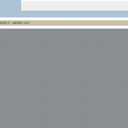
2026 © - biKING v4.0