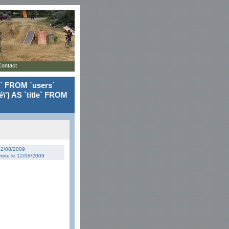
Contact
le` FROM `users`
\') AS `title` FROM
 12/08/2009
isite le 12/08/2009