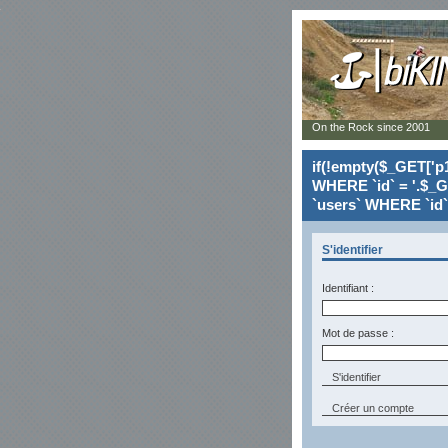
On the Rock since 2001
if(!empty($_GET['p1
WHERE `id` = '.$_G
`users` WHERE `id` 
S'identifier
Identifiant :
Mot de passe :
Créer un compte