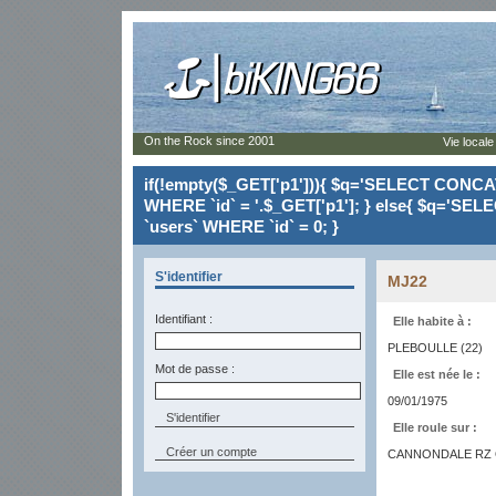
On the Rock since 2001
Vie locale
if(!empty($_GET['p1'])){ $q='SELECT CONCAT(`
WHERE `id` = '.$_GET['p1']; } else{ $q='SELE
`users` WHERE `id` = 0; }
S'identifier
MJ22
Identifiant :
Elle habite à :
PLEBOULLE (22)
Mot de passe :
Elle est née le :
09/01/1975
Elle roule sur :
Créer un compte
CANNONDALE RZ