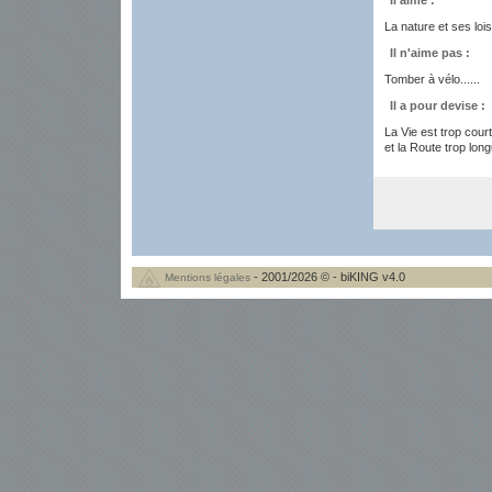
Il aime :
La nature et ses loi
Il n'aime pas :
Tomber à vélo......
Il a pour devise :
La Vie est trop cour
et la Route trop long
- 2001/2026 © - biKING v4.0
Mentions légales