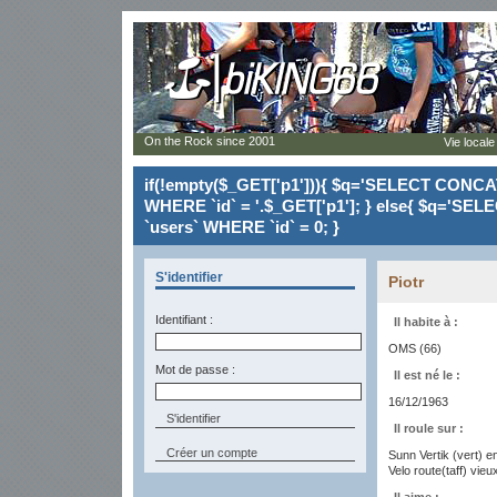
On the Rock since 2001
Vie locale
if(!empty($_GET['p1'])){ $q='SELECT CONCAT(`
WHERE `id` = '.$_GET['p1']; } else{ $q='SELE
`users` WHERE `id` = 0; }
S'identifier
Piotr
Identifiant :
Il habite à :
OMS (66)
Mot de passe :
Il est né le :
16/12/1963
Il roule sur :
Créer un compte
Sunn Vertik (vert) e
Velo route(taff) vieu