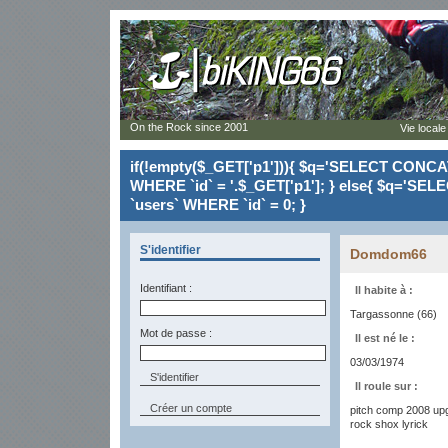
On the Rock since 2001
Vie locale
if(!empty($_GET['p1'])){ $q='SELECT CONCAT(`
WHERE `id` = '.$_GET['p1']; } else{ $q='SELE
`users` WHERE `id` = 0; }
S'identifier
Domdom66
Identifiant :
Il habite à :
Targassonne (66)
Mot de passe :
Il est né le :
03/03/1974
Il roule sur :
Créer un compte
pitch comp 2008 up
rock shox lyrick