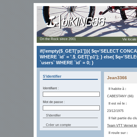
On the Rock since 2001
Vie locale
if(!empty($_GET['p1'])){ $q='SELECT CONCAT(`
WHERE `id` = '.$_GET['p1']; } else{ $q='SELE
`users` WHERE `id` = 0; }
S'identifier
Jean3366
Identifiant :
Il habite à :
CABESTANY (66)
Mot de passe :
Il est né le :
23/12/1975
Il fait partie du cl
Créer un compte
Team VTT Vernet le
Il roule sur :