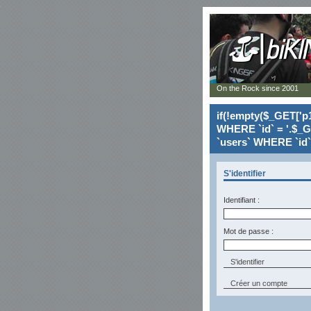
On the Rock since 2001
if(!empty($_GET['p1
WHERE `id` = '.$_G
`users` WHERE `id` 
S'identifier
Identifiant :
Mot de passe :
Créer un compte