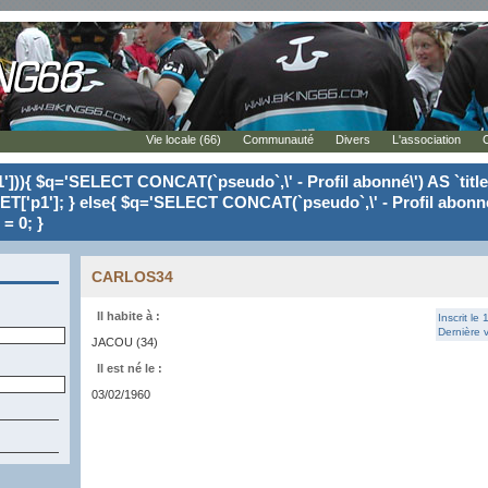
Vie locale (66)
Communauté
Divers
L'association
'])){ $q='SELECT CONCAT(`pseudo`,\' - Profil abonné\') AS `tit
ET['p1']; } else{ $q='SELECT CONCAT(`pseudo`,\' - Profil abonné
= 0; }
CARLOS34
Il habite à :
Inscrit le
Dernière v
JACOU (34)
Il est né le :
03/02/1960