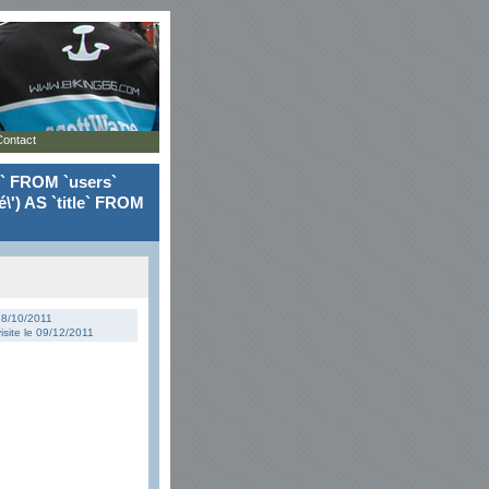
Contact
le` FROM `users`
\') AS `title` FROM
 18/10/2011
isite le 09/12/2011