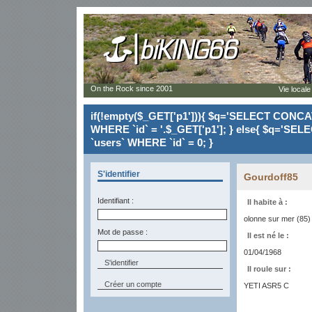
On the Rock since 2001
Vie locale
if(!empty($_GET['p1'])){ $q='SELECT CONCAT(`
WHERE `id` = '.$_GET['p1']; } else{ $q='SELE
`users` WHERE `id` = 0; }
S'identifier
Gourdoff85
Identifiant :
Il habite à :
olonne sur mer (85)
Mot de passe :
Il est né le :
01/04/1968
Il roule sur :
Créer un compte
YETI ASR5 C