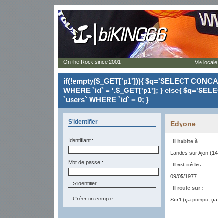
On the Rock since 2001
Vie locale
if(!empty($_GET['p1'])){ $q='SELECT CONCAT(`
WHERE `id` = '.$_GET['p1']; } else{ $q='SELE
`users` WHERE `id` = 0; }
S'identifier
Edyone
Identifiant :
Il habite à :
Landes sur Ajon (14
Mot de passe :
Il est né le :
09/05/1977
Il roule sur :
Créer un compte
Scr1 (ça pompe, ça