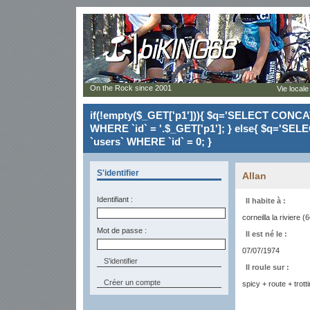
On the Rock since 2001
Vie locale
if(!empty($_GET['p1'])){ $q='SELECT CONCAT(`
WHERE `id` = '.$_GET['p1']; } else{ $q='SELE
`users` WHERE `id` = 0; }
S'identifier
Allan
Identifiant :
Il habite à :
corneilla la riviere (
Mot de passe :
Il est né le :
07/07/1974
Il roule sur :
Créer un compte
spicy + route + trotti