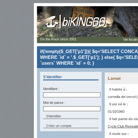
On the Rock since 2001
Vie locale
if(!empty($_GET['p1'])){ $q='SELECT CONCAT(`
WHERE `id` = '.$_GET['p1']; } else{ $q='SELE
`users` WHERE `id` = 0; }
S'identifier
Lamat
Identifiant :
Il habite à :
corneilla del vercol 
Mot de passe :
Il est né le :
01/10/1960
Il fait partie du cl
Créer un compte
Cyclo Club Rivesalt
Il roule sur :