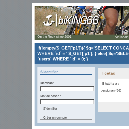
On the Rock since 2001
Vie locale
if(!empty($_GET['p1'])){ $q='SELECT CONCAT(`
WHERE `id` = '.$_GET['p1']; } else{ $q='SELE
`users` WHERE `id` = 0; }
S'identifier
Ticetac
Identifiant :
Il habite à :
perpignan (66)
Mot de passe :
Créer un compte