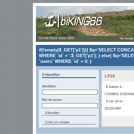
On the Rock since 2001
Vie locale
if(!empty($_GET['p1'])){ $q='SELECT CONCAT(`
WHERE `id` = '.$_GET['p1']; } else{ $q='SELE
`users` WHERE `id` = 0; }
S'identifier
LP16
Identifiant :
Il habite à :
CORBEIL-ESSONNE
Mot de passe :
Il est né le :
25/10/1969
Créer un compte