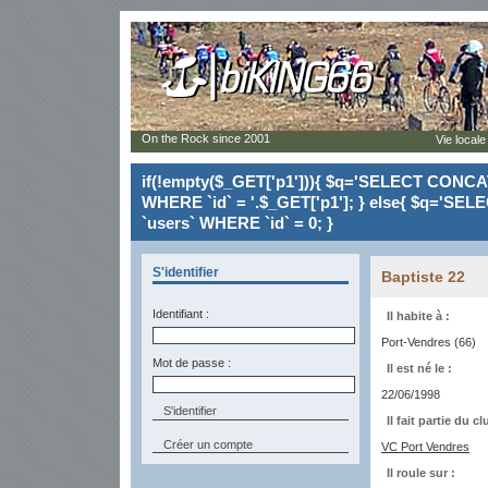
On the Rock since 2001
Vie locale
if(!empty($_GET['p1'])){ $q='SELECT CONCAT(`
WHERE `id` = '.$_GET['p1']; } else{ $q='SELE
`users` WHERE `id` = 0; }
S'identifier
Baptiste 22
Identifiant :
Il habite à :
Port-Vendres (66)
Mot de passe :
Il est né le :
22/06/1998
Il fait partie du cl
Créer un compte
VC Port Vendres
Il roule sur :