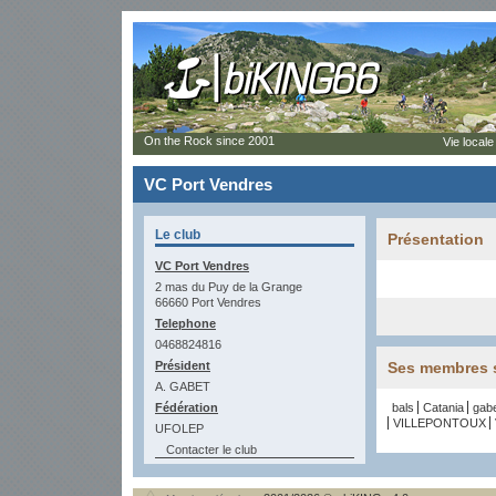
On the Rock since 2001
Vie locale
VC Port Vendres
Le club
Présentation
VC Port Vendres
2 mas du Puy de la Grange
66660 Port Vendres
Telephone
0468824816
Président
Ses membres s
A. GABET
Fédération
bals
Catania
gab
VILLEPONTOUX
UFOLEP
Contacter le club