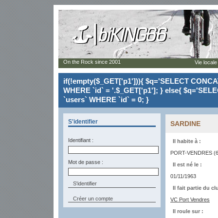
On the Rock since 2001
Vie locale
if(!empty($_GET['p1'])){ $q='SELECT CONCAT(`
WHERE `id` = '.$_GET['p1']; } else{ $q='SELE
`users` WHERE `id` = 0; }
S'identifier
SARDINE
Identifiant :
Il habite à :
PORT-VENDRES (6
Mot de passe :
Il est né le :
01/11/1963
Il fait partie du cl
Créer un compte
VC Port Vendres
Il roule sur :