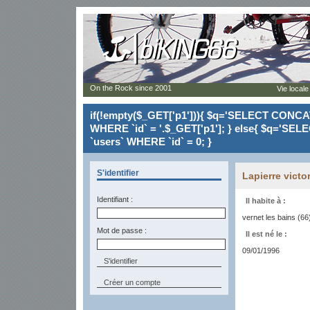
On the Rock since 2001
Vie locale
if(!empty($_GET['p1'])){ $q='SELECT CONCAT(`
WHERE `id` = '.$_GET['p1']; } else{ $q='SELE
`users` WHERE `id` = 0; }
S'identifier
Lapierre victo
Identifiant :
Il habite à :
vernet les bains (66
Mot de passe :
Il est né le :
09/01/1996
Créer un compte