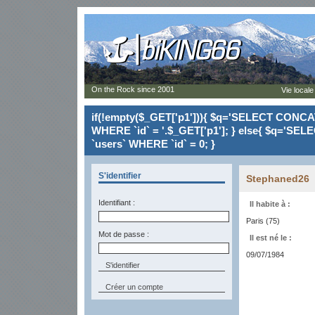
On the Rock since 2001
Vie locale
if(!empty($_GET['p1'])){ $q='SELECT CONCAT(`
WHERE `id` = '.$_GET['p1']; } else{ $q='SELE
`users` WHERE `id` = 0; }
S'identifier
Stephaned26
Identifiant :
Il habite à :
Paris (75)
Mot de passe :
Il est né le :
09/07/1984
Créer un compte