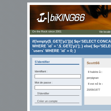
On the Rock since 2001
Vie locale
if(!empty($_GET['p1'])){ $q='SELECT CONCAT(`
WHERE `id` = '.$_GET['p1']; } else{ $q='SELE
`users` WHERE `id` = 0; }
S'identifier
Scott66
Identifiant :
Il habite à :
perpignan
Mot de passe :
Il est né le :
20/09/1977
Créer un compte