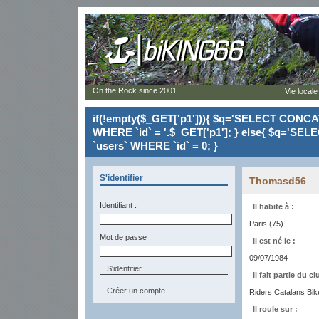
On the Rock since 2001
Vie locale
if(!empty($_GET['p1'])){ $q='SELECT CONCAT(`
WHERE `id` = '.$_GET['p1']; } else{ $q='SELE
`users` WHERE `id` = 0; }
S'identifier
Thomasd56
Identifiant :
Il habite à :
Paris (75)
Mot de passe :
Il est né le :
09/07/1984
Il fait partie du cl
Créer un compte
Riders Catalans Bi
Il roule sur :