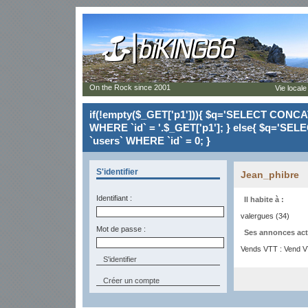
On the Rock since 2001
Vie locale
if(!empty($_GET['p1'])){ $q='SELECT CONCAT(`
WHERE `id` = '.$_GET['p1']; } else{ $q='SELE
`users` WHERE `id` = 0; }
S'identifier
Jean_phibre
Identifiant :
Il habite à :
valergues (34)
Mot de passe :
Ses annonces act
Vends VTT : Vend VT
Créer un compte