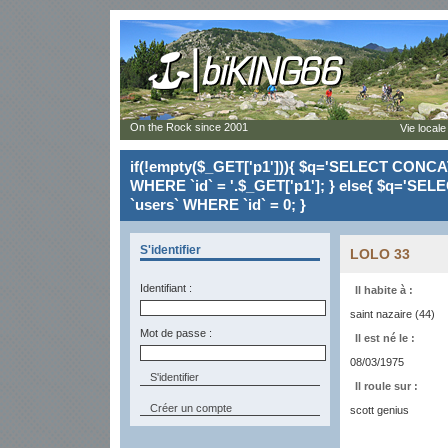
On the Rock since 2001
Vie locale
if(!empty($_GET['p1'])){ $q='SELECT CONCAT(`
WHERE `id` = '.$_GET['p1']; } else{ $q='SELE
`users` WHERE `id` = 0; }
S'identifier
LOLO 33
Identifiant :
Il habite à :
saint nazaire (44)
Mot de passe :
Il est né le :
08/03/1975
Il roule sur :
Créer un compte
scott genius