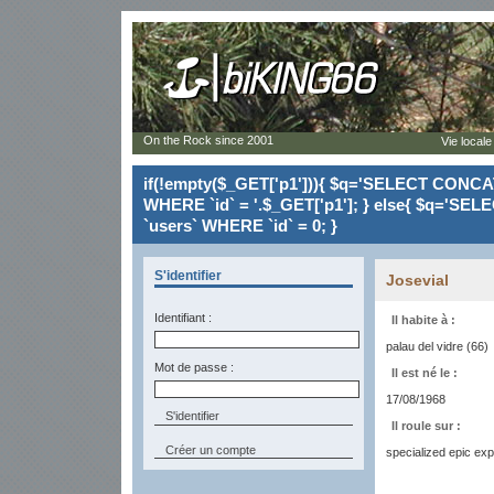
On the Rock since 2001
Vie locale
if(!empty($_GET['p1'])){ $q='SELECT CONCAT(`
WHERE `id` = '.$_GET['p1']; } else{ $q='SELE
`users` WHERE `id` = 0; }
S'identifier
Josevial
Identifiant :
Il habite à :
palau del vidre (66)
Mot de passe :
Il est né le :
17/08/1968
Il roule sur :
Créer un compte
specialized epic ex