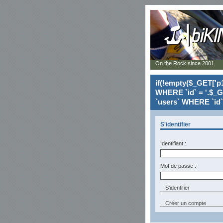
On the Rock since 2001
if(!empty($_GET['p1
WHERE `id` = '.$_G
`users` WHERE `id` 
S'identifier
Identifiant :
Mot de passe :
Créer un compte