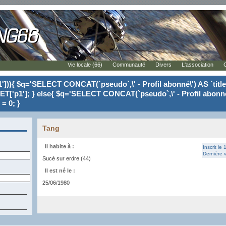
Vie locale (66)
Communauté
Divers
L'association
'])){ $q='SELECT CONCAT(`pseudo`,\' - Profil abonné\') AS `tit
ET['p1']; } else{ $q='SELECT CONCAT(`pseudo`,\' - Profil abonné
= 0; }
Tang
Il habite à :
Inscrit le
Dernière v
Sucé sur erdre (44)
Il est né le :
25/06/1980