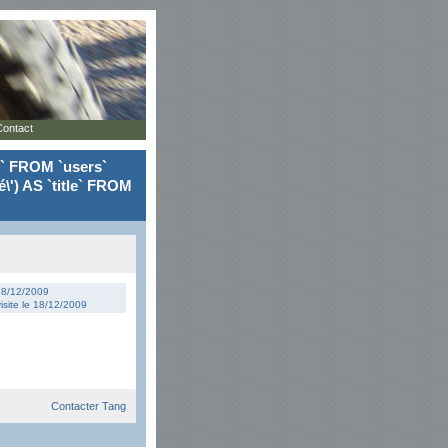
Contact
le` FROM `users`
\') AS `title` FROM
 18/12/2009
isite le 18/12/2009
Contacter Tang