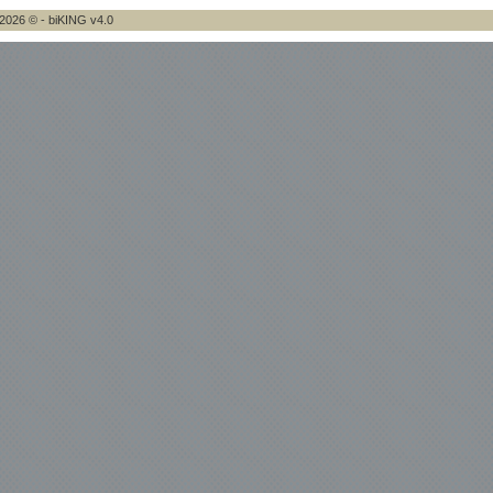
2026 © - biKING v4.0