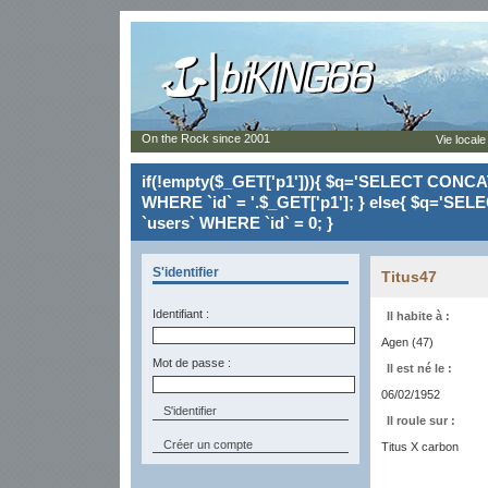
On the Rock since 2001
Vie locale
if(!empty($_GET['p1'])){ $q='SELECT CONCAT(`
WHERE `id` = '.$_GET['p1']; } else{ $q='SELE
`users` WHERE `id` = 0; }
S'identifier
Titus47
Identifiant :
Il habite à :
Agen (47)
Mot de passe :
Il est né le :
06/02/1952
Il roule sur :
Créer un compte
Titus X carbon