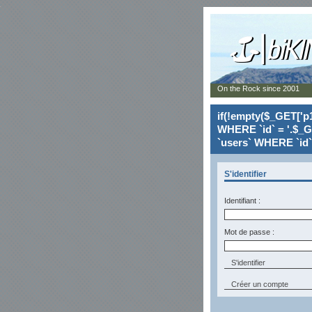
On the Rock since 2001
if(!empty($_GET['p1
WHERE `id` = '.$_G
`users` WHERE `id` 
S'identifier
Identifiant :
Mot de passe :
Créer un compte