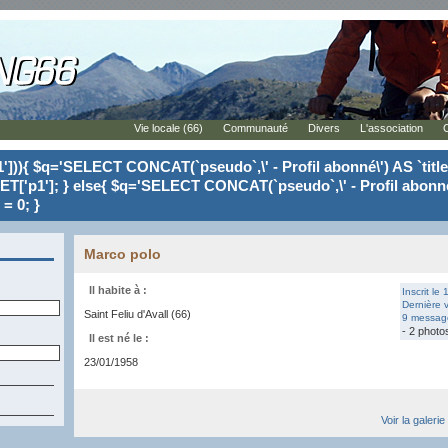
Vie locale (66)
Communauté
Divers
L'association
'])){ $q='SELECT CONCAT(`pseudo`,\' - Profil abonné\') AS `tit
ET['p1']; } else{ $q='SELECT CONCAT(`pseudo`,\' - Profil abonné
= 0; }
Marco polo
Il habite à :
Inscrit le
Dernière v
Saint Feliu d'Avall (66)
9 message
- 2 photo
Il est né le :
23/01/1958
Voir la galeri