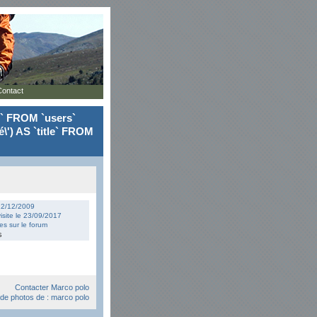
Contact
le` FROM `users`
\') AS `title` FROM
 12/12/2009
isite le 23/09/2017
s sur le forum
s
Contacter Marco polo
e de photos de : marco polo