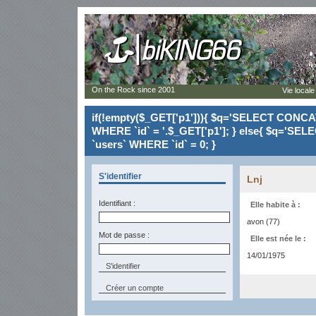
On the Rock since 2001
Vie locale
if(!empty($_GET['p1'])){ $q='SELECT CONCAT(`
WHERE `id` = '.$_GET['p1']; } else{ $q='SELE
`users` WHERE `id` = 0; }
S'identifier
Lnj
Identifiant :
Elle habite à :
avon (77)
Mot de passe :
Elle est née le :
14/01/1975
Créer un compte