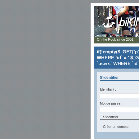
On the Rock since 2001
if(!empty($_GET['p1
WHERE `id` = '.$_G
`users` WHERE `id` 
S'identifier
Identifiant :
Mot de passe :
Créer un compte