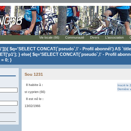
Vie locale (66)
Communauté
Divers
L'association
'])){ $q='SELECT CONCAT(`pseudo`,\' - Profil abonné\') AS `tit
ET['p1']; } else{ $q='SELECT CONCAT(`pseudo`,\' - Profil abonné
= 0; }
Sou 1231
Il habite à :
Inscrit le
Dernière v
st cyprien (66)
Il est né le :
13/02/1966