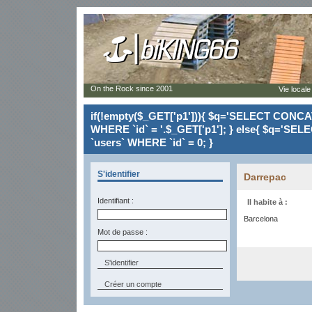
On the Rock since 2001
Vie locale
if(!empty($_GET['p1'])){ $q='SELECT CONCAT(`
WHERE `id` = '.$_GET['p1']; } else{ $q='SELE
`users` WHERE `id` = 0; }
S'identifier
Darrepac
Identifiant :
Il habite à :
Barcelona
Mot de passe :
Créer un compte