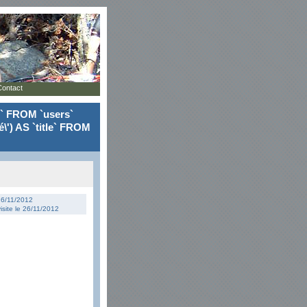
Contact
le` FROM `users`
\') AS `title` FROM
 26/11/2012
isite le 26/11/2012