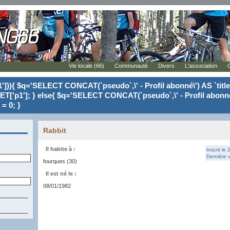
Vie locale (66)
Communauté
Divers
L'association
'])){ $q='SELECT CONCAT(`pseudo`,\' - Profil abonné\') AS `tit
ET['p1']; } else{ $q='SELECT CONCAT(`pseudo`,\' - Profil abonné
= 0; }
Rabbit
Il habite à :
Inscrit le
Dernière v
fourques (30)
Il est né le :
08/01/1982