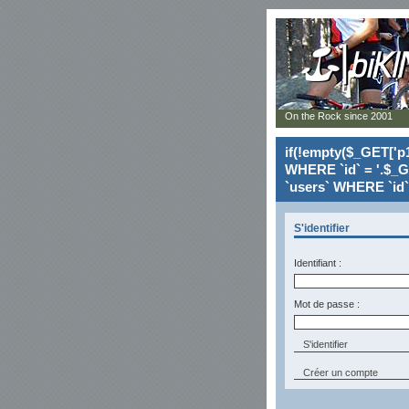
On the Rock since 2001
if(!empty($_GET['p1
WHERE `id` = '.$_G
`users` WHERE `id` 
S'identifier
Identifiant :
Mot de passe :
Créer un compte