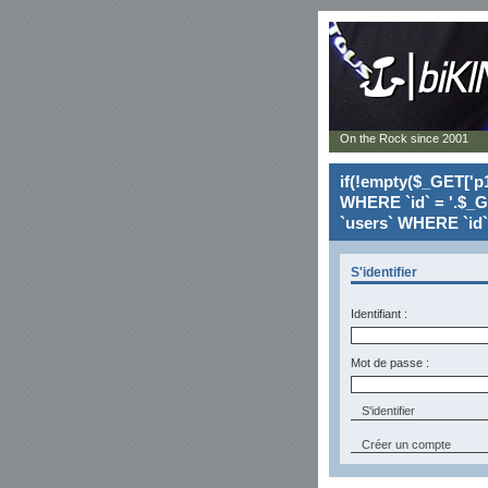
On the Rock since 2001
if(!empty($_GET['p1
WHERE `id` = '.$_G
`users` WHERE `id` 
S'identifier
Identifiant :
Mot de passe :
Créer un compte