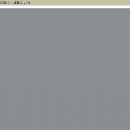
2026 © - biKING v4.0