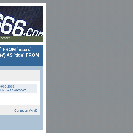
Contact
le` FROM `users`
\') AS `title` FROM
 16/09/2007
isite le 16/09/2007
Contacter A-mi6