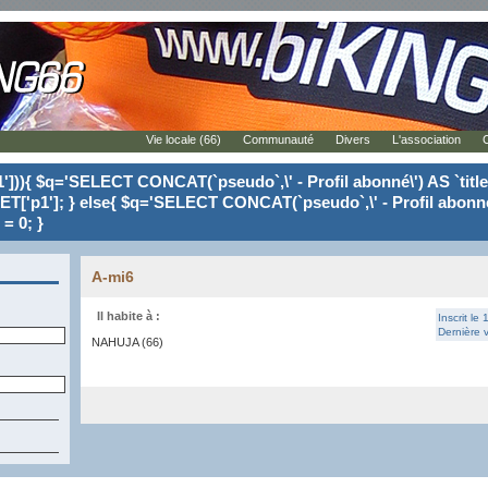
Vie locale (66)
Communauté
Divers
L'association
'])){ $q='SELECT CONCAT(`pseudo`,\' - Profil abonné\') AS `tit
ET['p1']; } else{ $q='SELECT CONCAT(`pseudo`,\' - Profil abonné
= 0; }
A-mi6
Il habite à :
Inscrit le
Dernière v
NAHUJA (66)