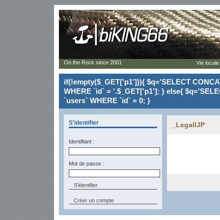
On the Rock since 2001
Vie locale
if(!empty($_GET['p1'])){ $q='SELECT CONCAT(`
WHERE `id` = '.$_GET['p1']; } else{ $q='SELE
`users` WHERE `id` = 0; }
S'identifier
_LegallJP
Identifiant :
Mot de passe :
Créer un compte