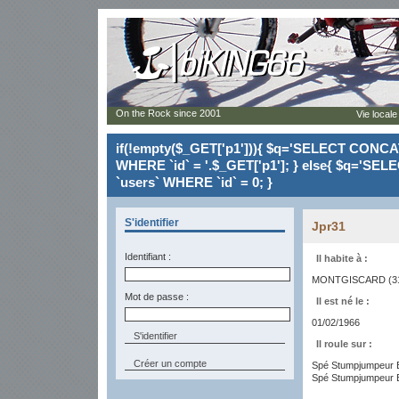
On the Rock since 2001
Vie locale
if(!empty($_GET['p1'])){ $q='SELECT CONCAT(`
WHERE `id` = '.$_GET['p1']; } else{ $q='SELE
`users` WHERE `id` = 0; }
S'identifier
Jpr31
Identifiant :
Il habite à :
MONTGISCARD (3
Mot de passe :
Il est né le :
01/02/1966
Il roule sur :
Créer un compte
Spé Stumpjumpeur 
Spé Stumpjumpeur 