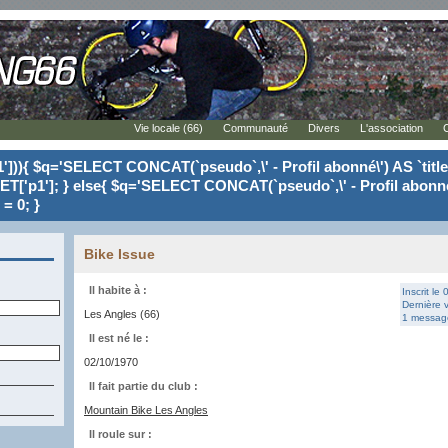
Vie locale (66)
Communauté
Divers
L'association
'])){ $q='SELECT CONCAT(`pseudo`,\' - Profil abonné\') AS `tit
ET['p1']; } else{ $q='SELECT CONCAT(`pseudo`,\' - Profil abonné
= 0; }
Bike Issue
Il habite à :
Inscrit le
Dernière v
Les Angles (66)
1 message
Il est né le :
02/10/1970
Il fait partie du club :
Mountain Bike Les Angles
Il roule sur :