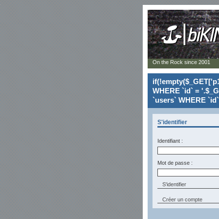
On the Rock since 2001
if(!empty($_GET['p1
WHERE `id` = '.$_G
`users` WHERE `id` 
S'identifier
Identifiant :
Mot de passe :
Créer un compte