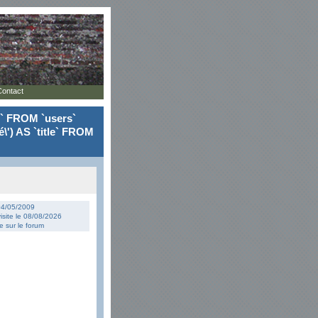
Contact
le` FROM `users`
\') AS `title` FROM
 04/05/2009
isite le 08/08/2026
 sur le forum