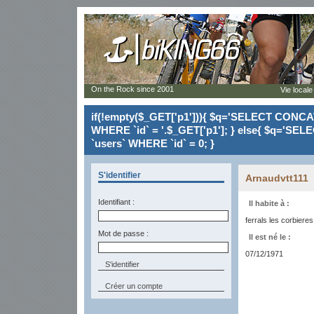
On the Rock since 2001
Vie locale
if(!empty($_GET['p1'])){ $q='SELECT CONCAT(`
WHERE `id` = '.$_GET['p1']; } else{ $q='SELE
`users` WHERE `id` = 0; }
S'identifier
Arnaudvtt111
Identifiant :
Il habite à :
ferrals les corbieres
Mot de passe :
Il est né le :
07/12/1971
Créer un compte