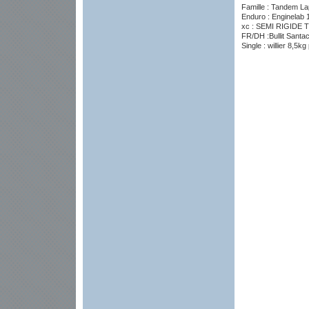
Famille : Tandem Lap
Enduro : Enginelab 
xc : SEMI RIGIDE TIT
FR/DH :Bullit Santa
Single : willier 8,5k