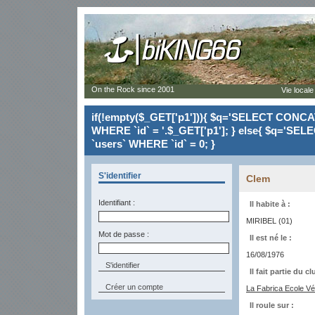
On the Rock since 2001
Vie locale
if(!empty($_GET['p1'])){ $q='SELECT CONCAT(`
WHERE `id` = '.$_GET['p1']; } else{ $q='SELE
`users` WHERE `id` = 0; }
S'identifier
Clem
Identifiant :
Il habite à :
MIRIBEL (01)
Mot de passe :
Il est né le :
16/08/1976
Il fait partie du cl
Créer un compte
La Fabrica Ecole Vé
Il roule sur :