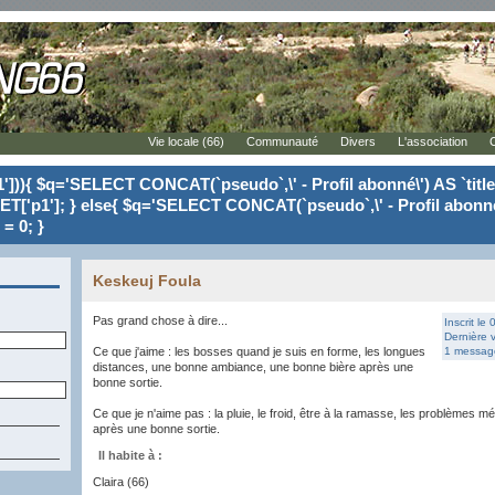
Vie locale (66)
Communauté
Divers
L'association
'])){ $q='SELECT CONCAT(`pseudo`,\' - Profil abonné\') AS `tit
ET['p1']; } else{ $q='SELECT CONCAT(`pseudo`,\' - Profil abonné
= 0; }
Keskeuj Foula
Pas grand chose à dire...
Inscrit le
Dernière v
Ce que j'aime : les bosses quand je suis en forme, les longues
1 message
distances, une bonne ambiance, une bonne bière après une
bonne sortie.
Ce que je n'aime pas : la pluie, le froid, être à la ramasse, les problèmes 
après une bonne sortie.
Il habite à :
Claira (66)