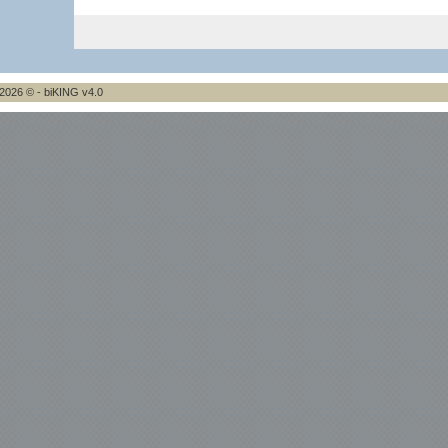
2026 © - biKING v4.0