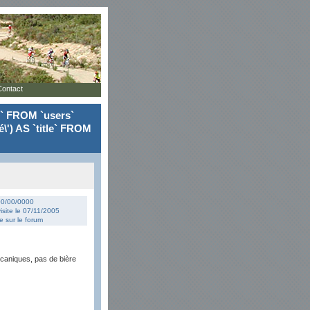
Contact
le` FROM `users`
\') AS `title` FROM
 00/00/0000
isite le 07/11/2005
 sur le forum
mécaniques, pas de bière