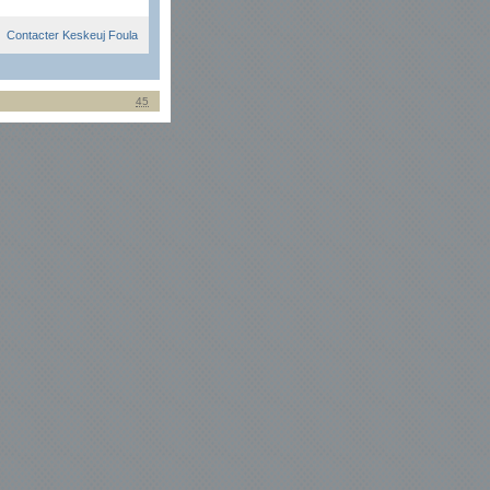
Contacter Keskeuj Foula
45