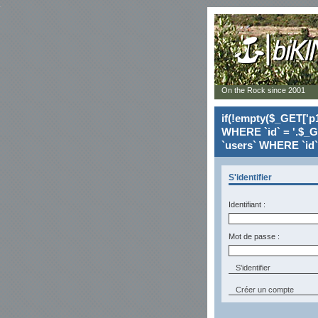
On the Rock since 2001
if(!empty($_GET['p1
WHERE `id` = '.$_G
`users` WHERE `id` 
S'identifier
Identifiant :
Mot de passe :
Créer un compte