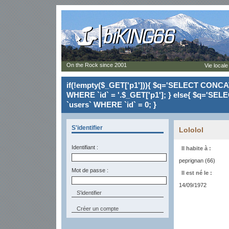
On the Rock since 2001
Vie locale
if(!empty($_GET['p1'])){ $q='SELECT CONCAT(`
WHERE `id` = '.$_GET['p1']; } else{ $q='SELE
`users` WHERE `id` = 0; }
S'identifier
Lololol
Identifiant :
Il habite à :
peprignan (66)
Mot de passe :
Il est né le :
14/09/1972
Créer un compte