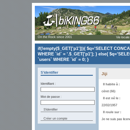
On the Rock since 2001
Vie locale
if(!empty($_GET['p1'])){ $q='SELECT CONCAT(`
WHERE `id` = '.$_GET['p1']; } else{ $q='SELE
`users` WHERE `id` = 0; }
S'identifier
Jiji
Identifiant :
Il habite à :
céret (66)
Mot de passe :
Il est né le :
22/02/1957
Il roule sur :
Créer un compte
Je ne suis pas licen