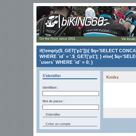
On the Rock since 2001
Vie locale
if(!empty($_GET['p1'])){ $q='SELECT CONCAT(`
WHERE `id` = '.$_GET['p1']; } else{ $q='SELE
`users` WHERE `id` = 0; }
S'identifier
Kmikz
Identifiant :
Mot de passe :
Créer un compte