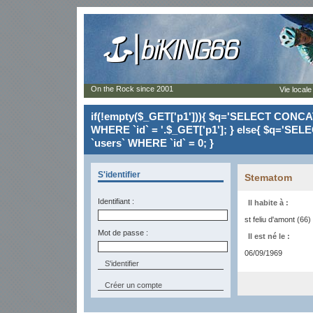
On the Rock since 2001
Vie locale
if(!empty($_GET['p1'])){ $q='SELECT CONCAT(`
WHERE `id` = '.$_GET['p1']; } else{ $q='SELE
`users` WHERE `id` = 0; }
S'identifier
Stematom
Identifiant :
Il habite à :
st feliu d'amont (66)
Mot de passe :
Il est né le :
06/09/1969
Créer un compte