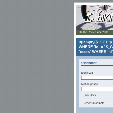
On the Rock since 2001
if(!empty($_GET['p1
WHERE `id` = '.$_G
`users` WHERE `id` 
S'identifier
Identifiant :
Mot de passe :
Créer un compte