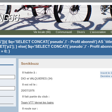
Vie locale (66)
Communauté
Divers
L'association
'])){ $q='SELECT CONCAT(`pseudo`,\' - Profil abonné\') AS `tit
ET['p1']; } else{ $q='SELECT CONCAT(`pseudo`,\' - Profil abonné
= 0; }
Sonikbuzz
Il habite à :
Inscrit le
Dernière v
DIO et VALQUIERES (34)
Il est né le :
20/07/1976
Il fait partie du club :
Team VTT Vernet les bains
Il roule sur :