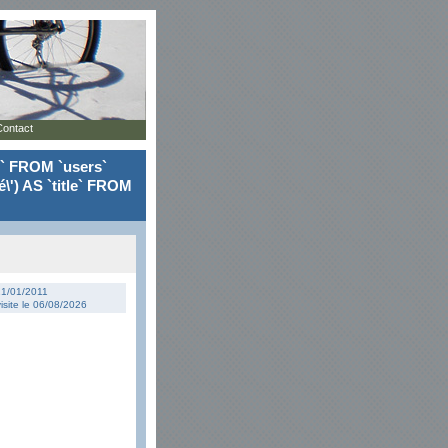
Contact
le` FROM `users`
\') AS `title` FROM
 21/01/2011
isite le 06/08/2026