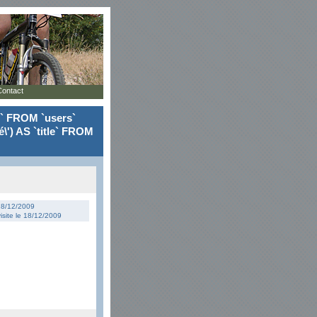
Contact
le` FROM `users`
\') AS `title` FROM
 18/12/2009
isite le 18/12/2009