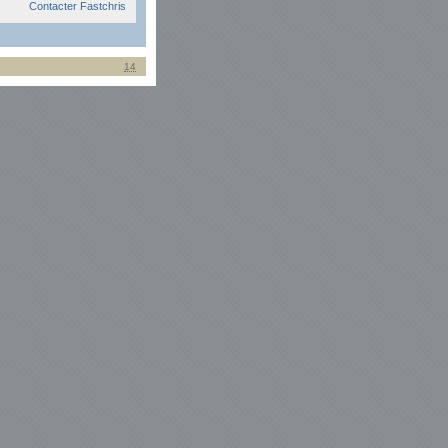
Contacter Fastchris
14