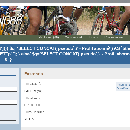
Vie locale (66)
Communauté
Divers
L'association
'])){ $q='SELECT CONCAT(`pseudo`,\' - Profil abonné\') AS `tit
ET['p1']; } else{ $q='SELECT CONCAT(`pseudo`,\' - Profil abonné
= 0; }
Fastchris
Il habite à :
Inscrit le
Dernière v
LATTES (34)
Il est né le :
01/07/1960
Il roule sur :
YETI 575