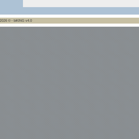
2026 © - biKING v4.0