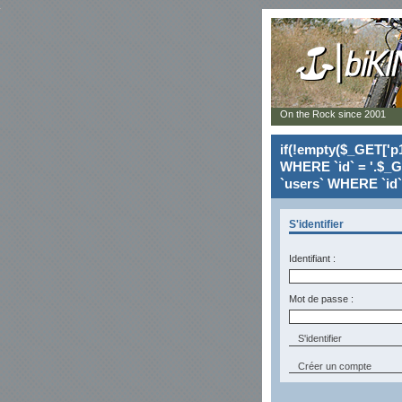
On the Rock since 2001
if(!empty($_GET['p1
WHERE `id` = '.$_G
`users` WHERE `id` 
S'identifier
Identifiant :
Mot de passe :
Créer un compte