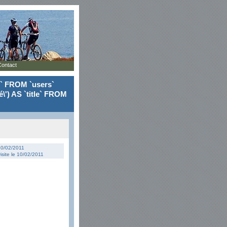
Contact
le` FROM `users`
\') AS `title` FROM
 10/02/2011
isite le 10/02/2011