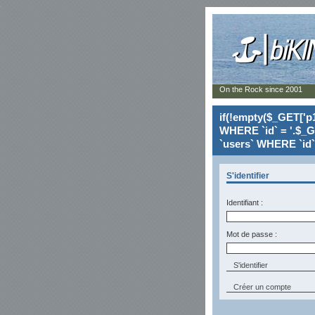
On the Rock since 2001
if(!empty($_GET['p1
WHERE `id` = '.$_G
`users` WHERE `id` 
S'identifier
Identifiant :
Mot de passe :
Créer un compte