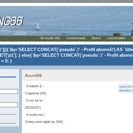
Vie locale (66)
Communauté
Divers
L'association
'])){ $q='SELECT CONCAT(`pseudo`,\' - Profil abonné\') AS `tit
ET['p1']; } else{ $q='SELECT CONCAT(`pseudo`,\' - Profil abonné
= 0; }
Axurit66
Il habite à :
Inscrit le
Dernière v
Craponne (69)
Il est né le :
03/10/1971
Il roule sur :
Orbea semi rigide de 2002 .