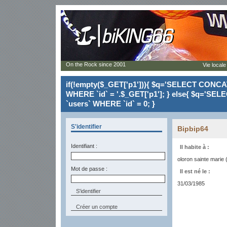
On the Rock since 2001
Vie locale
if(!empty($_GET['p1'])){ $q='SELECT CONCAT(`
WHERE `id` = '.$_GET['p1']; } else{ $q='SELE
`users` WHERE `id` = 0; }
S'identifier
Bipbip64
Identifiant :
Il habite à :
oloron sainte marie 
Mot de passe :
Il est né le :
31/03/1985
Créer un compte